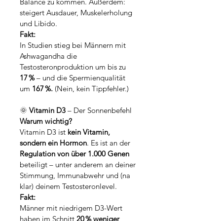
Balance zu kommen. Außerdem: 
steigert Ausdauer, Muskelerholung 
und Libido.
Fakt:
In Studien stieg bei Männern mit 
Ashwagandha die 
Testosteronproduktion um bis zu 
17 %
 – und die Spermienqualität 
um 
167 %.
 (Nein, kein Tippfehler.)
🌞 
Vitamin D3
 – Der Sonnenbefehl
Warum wichtig?
Vitamin D3 ist 
kein Vitamin, 
sondern ein Hormon
. Es ist an der 
Regulation von über 1.000 Genen
beteiligt – unter anderem an deiner 
Stimmung, Immunabwehr und (na 
klar) deinem Testosteronlevel.
Fakt:
Männer mit niedrigem D3-Wert 
haben im Schnitt 
20 % weniger 