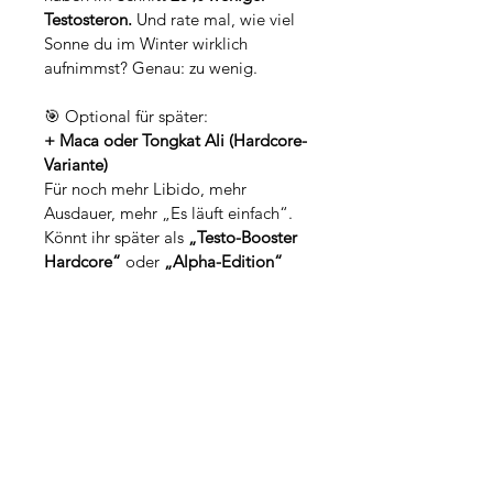
Testosteron.
 Und rate mal, wie viel 
Sonne du im Winter wirklich 
aufnimmst? Genau: zu wenig.
🎯 Optional für später:
+ Maca oder Tongkat Ali (Hardcore-
Variante)
Für noch mehr Libido, mehr 
Ausdauer, mehr „Es läuft einfach“. 
Könnt ihr später als 
„Testo-Booster 
Hardcore“
 oder 
„Alpha-Edition“
nachlegen. 😉
Für wen?
Männer, die Bock auf Energie, 
Fokus & Testo-Power haben
Jugendliche, die bewusst in 
ihre Entwicklung investieren 
wollen
Sportler, Hacker, Unternehmer, 