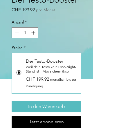
Preis
CHF 199.92
pro Monat
Anzahl
*
Preise
*
Der Testo-Booster
Weil dein Testo kein One-Night-
Stand ist – Abo sichern & sp
CHF 199.92
monatlich bis zur
Kündigung
In den Warenkorb
Jetzt abonnieren